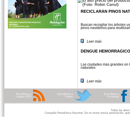
RECICLARÁN PINOS NA
Buscan recopilar los árboles 
pinos navideños para reutilizar
Leer más
DENGUE HEMORRÁGICO 
Las ciudades más grandes on la
naturales
Leer más
Suscribirse a
Suscribirse a
Suscribirse a
canales RSS
Twitter
Facebook
Todos los der
Compaña Periodística Nacional. De no existir previa autorización, qued