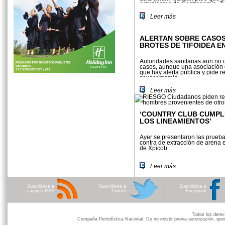
estudiantes de Gastronomía, T
Mercadotecnia
Leer más
ALERTAN SOBRE CASOS 
BROTES DE TIFOIDEA E
Autoridades sanitarias aún no 
casos, aunque una asociación c
que hay alerta pública y pide re
sexocomercio
Leer más
‘COUNTRY CLUB CUMPL
LOS LINEAMIENTOS’
Ayer se presentaron las prueba
contra de extracción de arena 
de Xpicob.
Leer más
Suscribirse a
Suscribirse a
Suscribirse a
canales RSS
Twitter
Facebook
Todos los der
Compaña Periodística Nacional. De no existir previa autorización, qued