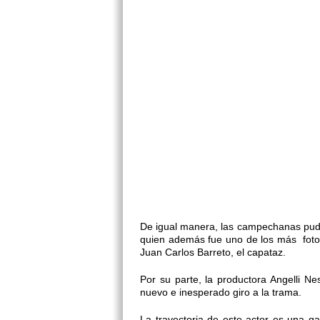
De igual manera, las campechanas pudier
quien además fue uno de los más fotog
Juan Carlos Barreto, el capataz.
Por su parte, la productora Angelli 
nuevo e inesperado giro a la trama.
La trayectoria de este actor es una ga