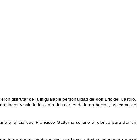
on disfrutar de la inigualable personalidad de don Eric del Castillo,
rafiados y saludados entre los cortes de la grabación, así como de
Nesma anunció que Francisco Gattorno se une al elenco para dar un
rantía de que su participación, sin lugar a dudas, imprimirá un aire