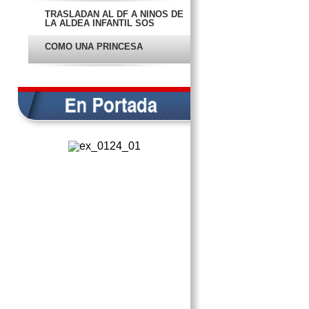
TRASLADAN AL DF A NIÑOS DE
LA ALDEA INFANTIL SOS
COMO UNA PRINCESA
PROMUEVE CFE NUEVA
MODALIDAD DE PAGO
INICIA FITUR SIN DETALLES DE
LABOR DE CAMPECHE
SOMOS LA CIUDAD PATRIMONIO
MENOS VISITADA
PRESENTAN A PRESUNTOS
RESPONSABLES DE GRAFITI EN
BALUARTE
AÚN SIN CUANTIFICAR DAÑOS
EN EL BALUARTE
PROPUESTAS
DEGRADACIÓN…
TIBIA POSICIÓN DE LA