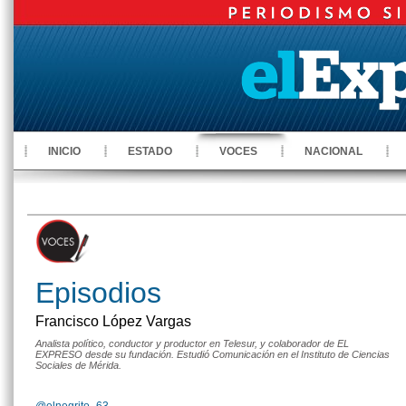
INICIO
ESTADO
VOCES
NACIONAL
Episodios
Francisco López Vargas
Analista político, conductor y productor en Telesur, y colaborador de EL
EXPRESO desde su fundación. Estudió Comunicación en el Instituto de Ciencias
Sociales de Mérida.