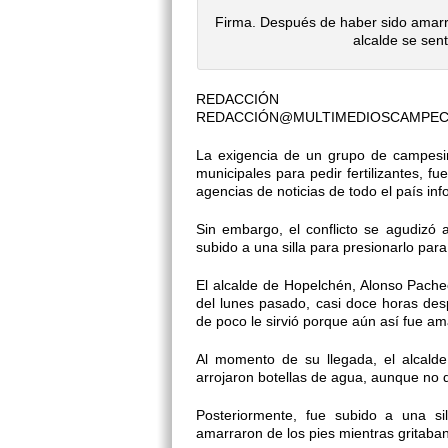
Firma. Después de haber sido amarra
alcalde se sent
REDACCIÓN
REDACCIÓN@MULTIMEDIOSCAMPE
La exigencia de un grupo de campesi
municipales para pedir fertilizantes, f
agencias de noticias de todo el país in
Sin embargo, el conflicto se agudizó
subido a una silla para presionarlo pa
El alcalde de Hopelchén, Alonso Pachec
del lunes pasado, casi doce horas desp
de poco le sirvió porque aún así fue am
Al momento de su llegada, el alcalde
arrojaron botellas de agua, aunque no di
Posteriormente, fue subido a una si
amarraron de los pies mientras gritaba