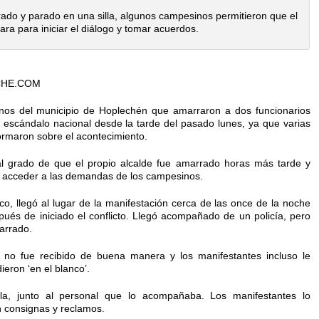
do y parado en una silla, algunos campesinos permitieron que el
ara para iniciar el diálogo y tomar acuerdos.
CHE.COM
nos del municipio de Hoplechén que amarraron a dos funcionarios
ue escándalo nacional desde la tarde del pasado lunes, ya que varias
formaron sobre el acontecimiento.
 al grado de que el propio alcalde fue amarrado horas más tarde y
ra acceder a las demandas de los campesinos.
o, llegó al lugar de la manifestación cerca de las once de la noche
ués de iniciado el conflicto. Llegó acompañado de un policía, pero
arrado.
 no fue recibido de buena manera y los manifestantes incluso le
eron ‘en el blanco’.
lla, junto al personal que lo acompañaba. Los manifestantes lo
n consignas y reclamos.