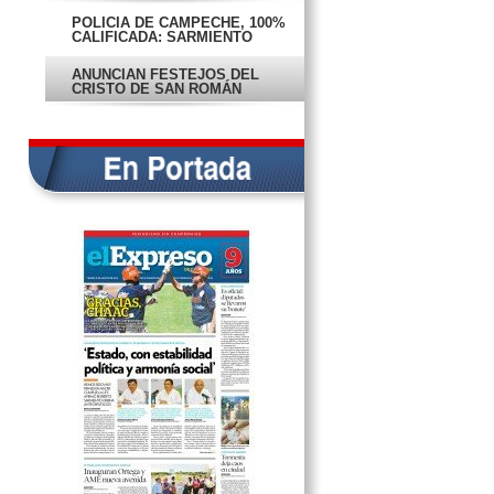
POLICÍA DE CAMPECHE, 100%
CALIFICADA: SARMIENTO
ANUNCIAN FESTEJOS DEL
CRISTO DE SAN ROMÁN
COMIENZA EL LUNES SEGUNDA
ETAPA DEL MEGADRENAJE
INTENSA TORMENTA DEJA CAOS
EN CAMPECHE
CONFIRMAN ‘BONOTE’ A
DIPUTADOS
INAUGURAN ORTEGA Y AME
NUEVA AVENIDA
¡SALVADOS POR LA TORMENTA!
EN PORTADA
CAMPECHE, CON ARMONÍA
SOCIAL Y SEGURIDAD
EN PORTADA