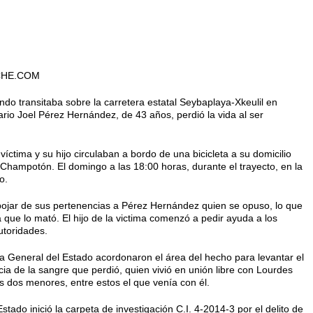
CHE.COM
ando transitaba sobre la carretera estatal Seybaplaya-Xkeulil en
rio Joel Pérez Hernández, de 43 años, perdió la vida al ser
íctima y su hijo circulaban a bordo de una bicicleta a su domicilio
 Champotón. El domingo a las 18:00 horas, durante el trayecto, en la
o.
pojar de sus pertenencias a Pérez Hernández quien se opuso, lo que
 que lo mató. El hijo de la victima comenzó a pedir ayuda a los
utoridades.
alía General del Estado acordonaron el área del hecho para levantar el
cia de la sangre que perdió, quien vivió en unión libre con Lourdes
os dos menores, entre estos el que venía con él.
stado inició la carpeta de investigación C.I. 4-2014-3 por el delito de