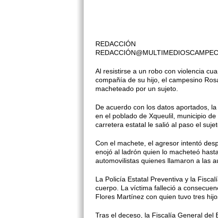
REDACCIÓN
REDACCIÓN@MULTIMEDIOSCAMPE
Al resistirse a un robo con violencia cu
compañía de su hijo, el campesino Rosa
macheteado por un sujeto.
De acuerdo con los datos aportados, la v
en el poblado de Xqueulil, municipio de
carretera estatal le salió al paso el sujet
Con el machete, el agresor intentó des
enojó al ladrón quien lo macheteó hasta
automovilistas quienes llamaron a las a
La Policía Estatal Preventiva y la Fisc
cuerpo. La víctima falleció a consecuen
Flores Martínez con quien tuvo tres hij
Tras el deceso, la Fiscalía General del E