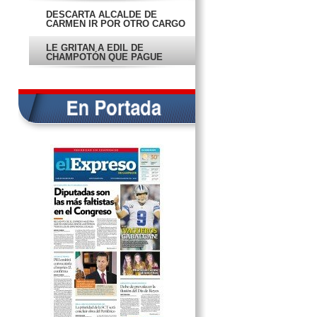
DESCARTA ALCALDE DE
CARMEN IR POR OTRO CARGO
LE GRITAN A EDIL DE
CHAMPOTÓN QUE PAGUE
SUELDOS
PIDEN AYUDA PARA ENCONTRAR
A ADRIANA CAZÁN
VUELCA CAMIONETA AL
INTENTAR BAJAR UN CERRO
PREOCUPA TASA DE INTENTOS
DE SUICIDIO EN CAMPECHE
INTENTAN ROBAR EN OTRO
CAJERO AUTOMÁTICO
ACRIBILLAN A DOS SUJETOS
POR AJUSTE DE CUENTAS
COBRO DE TENENCIA VA
‘VIENTO EN POPA’
ENTREGA FOB DECENAS DE
VIVIENDAS DIGNAS
ANUNCIAN HOSPITAL EN SIGLO