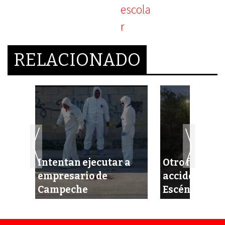
RELACIONADO
Intentan ejecutar a
Otro fortísi
sin
empresario de
accidente en 
Campeche
Escénica