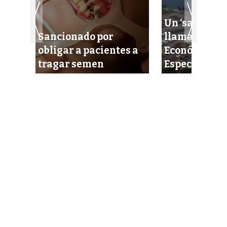
Un ‘salvavida
o
Sancionado por
llamado Zon
las
obligar a pacientes a
Económicas
tragar semen
Especiales