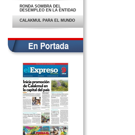
RONDA SOMBRA DEL
DESEMPLEO EN LA ENTIDAD
CALAKMUL PARA EL MUNDO
JÚBILO
AEROPUERTO SIGUE DANDO UN
MAL SERVICIO
CAMIONETA CAE A
ALCANTARILLA EN MAL ESTADO
CONTINÚAN ACTOS DE
VANDALISMO EN EL MALECÓN
BARES QUE INCUMPLAN
PERDERÍAN SU LICENCIA
POLICÍA A EXCESO DE
VELOCIDAD OCASIONA CHOQUE
CONSIGNAN A VIOLADOR:
ABUSÓ DE UNA NIÑA DE 10
AÑOS
IMPRUDENTE LE FRACTURA LA