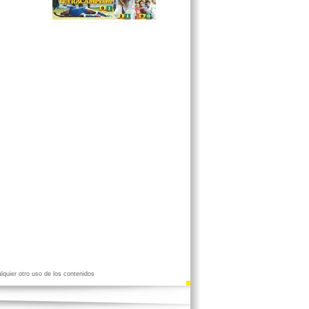
PIERNA A PADRE E HIJA
LADRONES OTRA VEZ VISITAN A
DOS PRIMARIAS
ROBA 2 K DE FRIJOL PARA
ALIMENTAR A SUS HIJOS
ACUSAN FAVORITISMO EN
CLAUSURA DE ANTROS
lquier otro uso de los contenidos