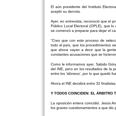
El aún presidente del Instituto Elect
aceptó su derrota.
Ayer, en entrevista, reconoció que el 
Público Local Electoral (OPLE), que lo 
se comenzó a preparar para dejar el c
“Creo que con este proceso de selec
todo el país, que los procedimientos s
que ahora vayan a decir que la gente 
constantes acusaciones que se hicieron 
Como le informamos ayer, Sabido Góngo
del INE, pero en los resultados de la 
entre los ‘idóneos’, por lo que quedó fu
Ahora el INE decidirá entre 32 finalist
Y TODOS COINCIDEN: EL ÁRBITRO T
La oposición entera coincidió: Jesús An
los graves cuestionamientos a que dio p