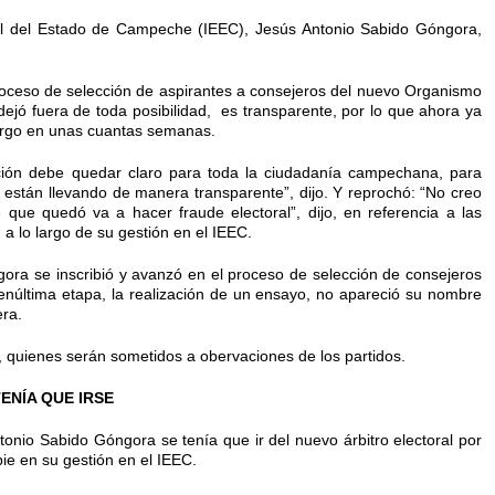
oral del Estado de Campeche (IEEC), Jesús Antonio Sabido Góngora,
proceso de selección de aspirantes a consejeros del nuevo Organismo
dejó fuera de toda posibilidad, es transparente, por lo que ahora ya
argo en unas cuantas semanas.
ción debe quedar claro para toda la ciudadanía campechana, para
e están llevando de manera transparente”, dijo. Y reprochó: “No creo
que quedó va a hacer fraude electoral”, dijo, en referencia a las
a lo largo de su gestión en el IEEC.
ra se inscribió y avanzó en el proceso de selección de consejeros
penúltima etapa, la realización de un ensayo, no apareció su nombre
era.
as, quienes serán sometidos a obervaciones de los partidos.
ENÍA QUE IRSE
tonio Sabido Góngora se tenía que ir del nuevo árbitro electoral por
ie en su gestión en el IEEC.