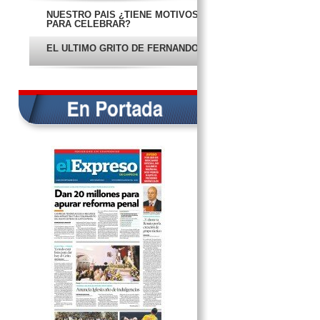
NUESTRO PAÍS ¿TIENE MOTIVOS
PARA CELEBRAR?
EL ÚLTIMO GRITO DE FERNANDO
EL COSTO DE LA VIOLENCIA EN
CENTROAMÉRICA
VA RENATO POR NUEVAS
ESTRATEGIAS
DAN 20 MDP PARA APURAR
REFORMA PENAL
EN PORTADA
ENTRAN AL SNI CUATRO
DOCENTES DEL ITESCAM
MARCHAN DOCENTES EN
CONTRA DE LAS REFORMAS
EN PORTADA
PRESENTAN LIBRO DE CUENTOS