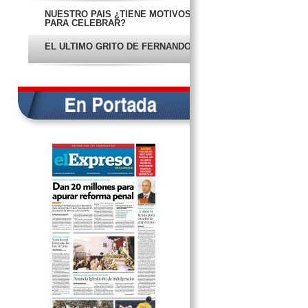
NUESTRO PAÍS ¿TIENE MOTIVOS
PARA CELEBRAR?
EL ÚLTIMO GRITO DE FERNANDO
EL COSTO DE LA VIOLENCIA EN
CENTROAMÉRICA
VA RENATO POR NUEVAS
ESTRATEGIAS
DAN 20 MDP PARA APURAR
REFORMA PENAL
EN PORTADA
ENTRAN AL SNI CUATRO
DOCENTES DEL ITESCAM
MARCHAN DOCENTES EN
CONTRA DE LAS REFORMAS
EN PORTADA
PRESENTAN LIBRO DE CUENTOS