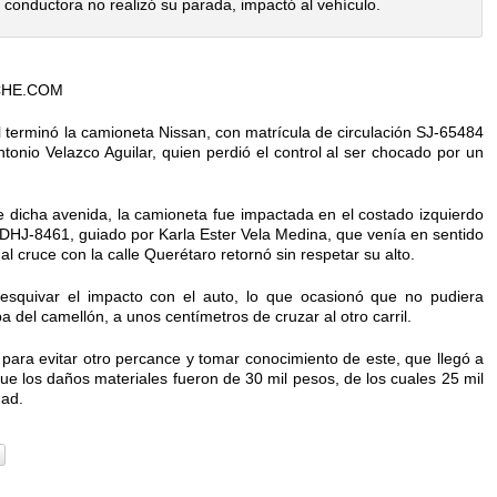
conductora no realizó su parada, impactó al vehículo.
CHE.COM
l terminó la camioneta Nissan, con matrícula de circulación SJ-65484
tonio Velazco Aguilar, quien perdió el control al ser chocado por un
re dicha avenida, la camioneta fue impactada en el costado izquierdo
 DHJ-8461, guiado por Karla Ester Vela Medina, que venía en sentido
 al cruce con la calle Querétaro retornó sin respetar su alto.
 esquivar el impacto con el auto, lo que ocasionó que no pudiera
ba del camellón, a unos centímetros de cruzar al otro carril.
 para evitar otro percance y tomar conocimiento de este, que llegó a
ue los daños materiales fueron de 30 mil pesos, de los cuales 25 mil
dad.