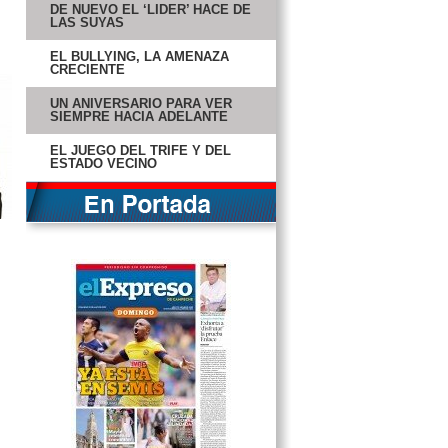
SU PEOR NIVEL EN 3 AÑOS
DE NUEVO EL ‘LÍDER’ HACE DE
LAS SUYAS
PERMANECE INCONSCIENTE
CHOFER DE PIPA
EL BULLYING, LA AMENAZA
CRECIENTE
HOMBRE DE OHIO ERA UN
“MONSTRUO”
UN ANIVERSARIO PARA VER
SIEMPRE HACIA ADELANTE
CHELA Y CELIA, LEJOS DEL
ROCK AND ROLL
EL JUEGO DEL TRIFE Y DEL
ESTADO VECINO