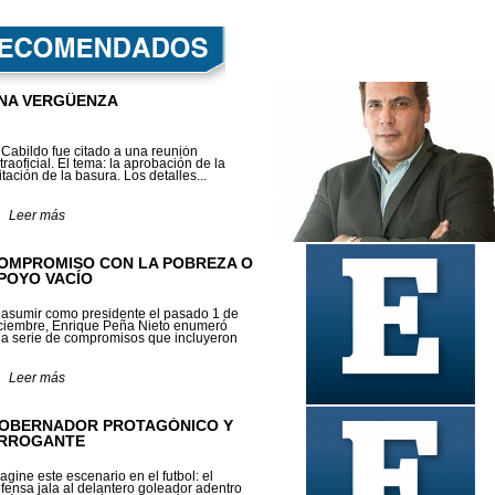
NA VERGÜENZA
 Cabildo fue citado a una reunión
traoficial. El tema: la aprobación de la
citación de la basura. Los detalles...
Leer más
OMPROMISO CON LA POBREZA O
POYO VACÍO
 asumir como presidente el pasado 1 de
ciembre, Enrique Peña Nieto enumeró
a serie de compromisos que incluyeron
...
Leer más
OBERNADOR PROTAGÓNICO Y
RROGANTE
agine este escenario en el futbol: el
fensa jala al delantero goleador adentro