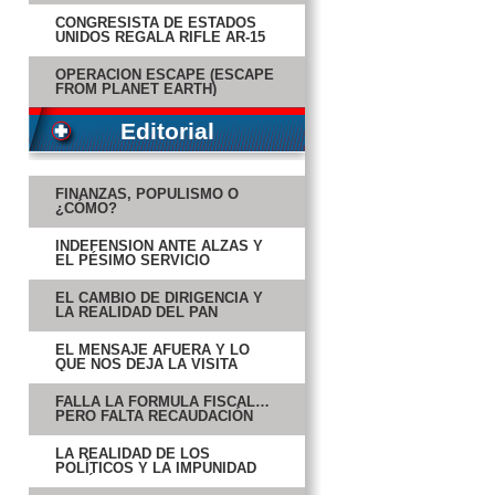
CONGRESISTA DE ESTADOS
UNIDOS REGALA RIFLE AR-15
OPERACIÓN ESCAPE (ESCAPE
FROM PLANET EARTH)
LOS ELEGIDOS (DARK SKIES)
Editorial
OLIMPO BAJO FUEGO (OLYMPUS
HAS FALLEN)
FINANZAS, POPULISMO O
¿CÓMO?
STAR TREK 2: EN LA OSCURIDAD
(STAR TREK: INTO DARKNESS)
INDEFENSIÓN ANTE ALZAS Y
EL PÉSIMO SERVICIO
EMITIRÁN VEREDICTO EN JUICIO
A RÍOS MONTT
EL CAMBIO DE DIRIGENCIA Y
LA REALIDAD DEL PAN
MADRES DE DESAPARECIDOS
EXIGEN BUSCARLOS
EL MENSAJE AFUERA Y LO
QUE NOS DEJA LA VISITA
AUMENTA RIESGO DE
FEMINICIDIOS EN QUINTANA
FALLA LA FÓRMULA FISCAL…
ROO
PERO FALTA RECAUDACIÓN
CARTES SERÁ EL PRESIDENTE
PARAGUAYO
LA REALIDAD DE LOS
POLÍTICOS Y LA IMPUNIDAD
DE LÍDERES
CAE ACTIVIDAD INDUSTRIAL A