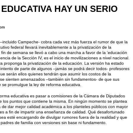
EDUCATIVA HAY UN SERIO
 pm
–incluido Campeche- cobra cada vez más fuerza el rumor de que la
tivo federal llevará inevitablemente a la privatización de la
l fin de semana se llevó a cabo una marcha a favor de la ‘educación
gencia de la Sección IV, es el inicio de movilizaciones a nivel nacional.
a proponga la privatización de la educación. La versión ha estado
intento de parte de algunos –jamás se podrá decir todos- profesores
que serán ellos quienes tendrán que asumir los costos de la
 se sienten amenazados –también sin fundamentos- de que sus
e se promulgue la ley de reforma educativa.
eforma educativa es pasar a comisiones de la Cámara de Diputados
de los puntos que contiene la misma. En ningún momento se plantea
rata de dar mejor calidad académica a los planteles públicos con mayor
tes a fin de impartir una enseñanza de calidad. Qué desafortunado
a esté encargando de divulgar rumores fuera de la realidad y que
 padres de familia con versiones sin base ni fundamento.