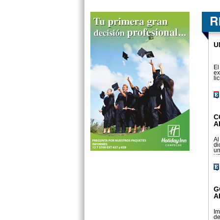
U
El
ex
li
C
A
Al
di
un
un
G
A
Im
de