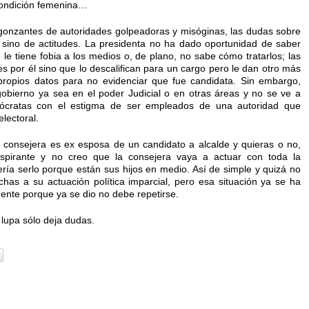
 condición femenina…
gonzantes de autoridades golpeadoras y misóginas, las dudas sobre
o sino de actitudes. La presidenta no ha dado oportunidad de saber
le tiene fobia a los medios o, de plano, no sabe cómo tratarlos; las
es por él sino que lo descalifican para un cargo pero le dan otro más
 propios datos para no evidenciar que fue candidata. Sin embargo,
obierno ya sea en el poder Judicial o en otras áreas y no se ve a
rócratas con el estigma de ser empleados de una autoridad que
lectoral.
a consejera es ex esposa de un candidato a alcalde y quieras o no,
spirante y no creo que la consejera vaya a actuar con toda la
ría serlo porque están sus hijos en medio. Así de simple y quizá no
chas a su actuación política imparcial, pero esa situación ya se ha
amente porque ya se dio no debe repetirse.
a lupa sólo deja dudas.