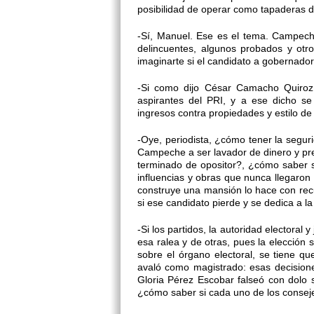
posibilidad de operar como tapaderas d
-Sí, Manuel. Ese es el tema. Campech
delincuentes, algunos probados y ot
imaginarte si el candidato a gobernado
-Si como dijo César Camacho Quiroz 
aspirantes del PRI, y a ese dicho se
ingresos contra propiedades y estilo de 
-Oye, periodista, ¿cómo tener la segur
Campeche a ser lavador de dinero y pre
terminado de opositor?, ¿cómo saber s
influencias y obras que nunca llegaron
construye una mansión lo hace con rec
si ese candidato pierde y se dedica a la
-Si los partidos, la autoridad electoral
esa ralea y de otras, pues la elección 
sobre el órgano electoral, se tiene q
avaló como magistrado: esas decision
Gloria Pérez Escobar falseó con dolo
¿cómo saber si cada uno de los consej