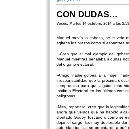
@elnegrito_63
CON DUDAS…
Voces, Martes 14 octubre, 2014 a las 2:5
Manuel movía la cabeza, se le veía mol
agitaba los brazos como si espantara a
-Creo que el mal ejemplo del gobern
Manuel mientras señalaba algunas not
del órgano electoral.
-Amigo, nadie golpea a la mujer, nadi
irresponsabilidad que la próxima elecci
compromiso para que alguien más hici
Instituto Electoral en los últimos comi
peligrosas.
-Mira, reportero, creo que la legitimi
ahora que vemos que ha habido alcal
diputado Godoy Toscano o como se evi
dejar el cargo. Es muy deplorable darno
autoridad judicial se percataron a qué