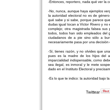
-Entonces, reportero, nada qué ver la
-No, nunca, aunque haya ejemplos ver
la autoridad electoral no es de géner
qué sabe y si sabe, porque parece que 
dudas igual tocan a Víctor Rivero y no 
complejo; otra magistrada falsea sus
todos, todos han sido empleados del g
ciudadanos de a pie sino sólo a bu
necesariamente pasa por una decisión e
-Sí, tienes razón, y no olvides que un
pues es la madre de los hijos del a
imparcialidad indispensable, como debe
sea ilegal, es inmoral y le mete sospe
dado en el Instituto Electoral y precis
-Es lo que te indico: la autoridad bajo l
Twittear