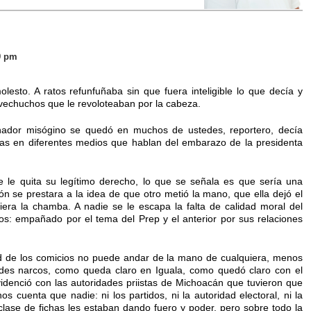
9 pm
esto. A ratos refunfuñaba sin que fuera inteligible lo que decía y
vechuchos que le revoloteaban por la cabeza.
ador misógino se quedó en muchos de ustedes, reportero, decía
as en diferentes medios que hablan del embarazo de la presidenta
e le quita su legítimo derecho, lo que se señala es que sería una
ón se prestara a la idea de que otro metió la mano, que ella dejó el
era la chamba. A nadie se le escapa la falta de calidad moral del
cios: empañado por el tema del Prep y el anterior por sus relaciones
dad de los comicios no puede andar de la mano de cualquiera, menos
des narcos, como queda claro en Iguala, como quedó claro con el
denció con las autoridades priistas de Michoacán que tuvieron que
s cuenta que nadie: ni los partidos, ni la autoridad electoral, ni la
 clase de fichas les estaban dando fuero y poder, pero sobre todo la