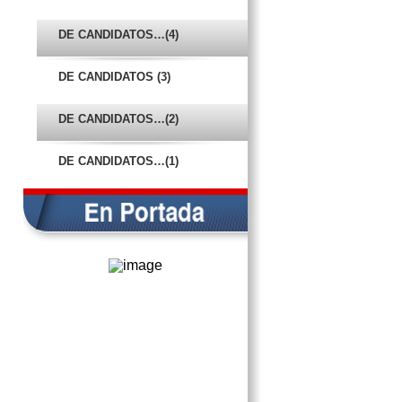
MULTIMILLONARIO
PRESUPUESTO
DE CANDIDATOS…(4)
EN PORTADA
DE CANDIDATOS (3)
FIRMAN CONVENIO IC Y
AYUNTAMIENTO
DE CANDIDATOS…(2)
AUTORIDADES LLAMAN A
PREVENIR EXTORSIONES
DE CANDIDATOS…(1)