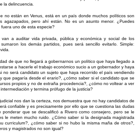
e la delincuencia.
e no están en Venus, está en un país donde muchos políticos son
ros agazapados, pero ahí están. No es un asunto menor. ¿Puedes
r fuera uno de esta especie?
van a auditar vida privada, pública y económica y social de los
 sumaron los demás partidos, pues será sencillo evitarlo. Simple:
vida.
idad de que no llegará a gobernarnos un político que haya llegado a
starse a hacerle el trabajo económico sucio a un gobernador y haya
i no será candidato un sujeto que haya recorrido el país vendiendo
 y que pagaría desde el erario?, ¿cómo saber si el candidato que se
ursos propios y no de extraña procedencia?, ¿cómo no voltear a ver
 intermediación y termina prófugo de la justicia?
 y judicial nos dan la certeza, nos demuestra que no hay candidatos de
será confiable y es precisamente por ello que se cuestiona las dudas
ue ponderar que se descalificó a Rivero como consejero, pero se le
es le meten mucho ruido. ¿Cómo saber si la designada magistrada
 su curriculum?, ¿cómo saber si no hubo la misma maña de otros?,
eros y magistrados no son igual?