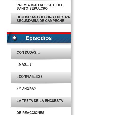
PREMIA INAH RESCATE DEL
SANTO SEPULCRO
DENUNCIAN BULLYING EN OTRA
SECUNDARIA DE CAMPECHE
FALTA DE SEÑALIZACIÓN CAUSA
PERCANCE
Episodios
EN PORTADA
CON DUDAS…
MEDIDAS CONTRA EL ÉBOLA,
INEFICIENTES
¿MÁS…?
PROBLEMA SIGUE: SE
REGISTRA OTRO INTENTO DE
SUICIDIO
¿CONFIABLES?
CONSIGNAN A MUJER POR
TRANSPORTAR DROGA
¿Y AHORA?
TRES ALCALDES VIOLAN LEY
DE BIENES DE DE CAMPECHE
LA TRETA DE LA ENCUESTA
CAMPECHE, SÉPTIMO EN
TRANSPARENCIA
DE REACCIONES
PIDE OPLECAM