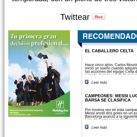
Twittear
EL CABALLERO CELTA
Hace cinco años, Carlos Mouri
inició un sueño cuando adquir
las acciones del equipo Celta d
pasado domingo disfrutó mejor
ascenso a la Liga BBVA
Leer más
CAMPEONES: MESSI LU
BARSA SE CLASIFICA
Por novena vez en esta campañ
Messi anotó dos goles en un par
Barcelona avanzó a la siguient
Liga de Campeones de Europa, 
el martes 3-0 al Spartak de Mos
Leer más