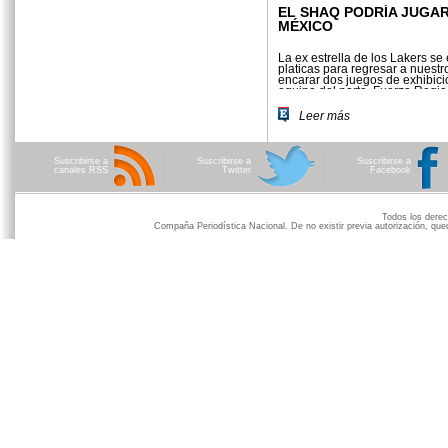
EL SHAQ PODRÍA JUGAR
MÉXICO
La ex estrella de los Lakers se
platicas para regresar a nuestr
encarar dos juegos de exhibici
equipo del norte, Fuerza Regia
Leer más
Suscribirse a
Suscribirse a
Suscribirse a
canales RSS
Twitter
Facebook
Todos los der
Compaña Periodística Nacional. De no existir previa autorización, qued