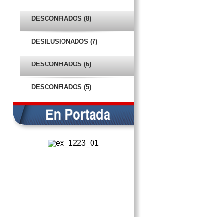
LASTIMA AL PUEBLO Y
ENRIQUECE AL GOBIERNO
DESCONFIADOS (8)
POSADAS TIBIAS Y CALIENTES
DESILUSIONADOS (7)
EN PORTADA
DESCONFIADOS (6)
EN PORTADA
DESCONFIADOS (5)