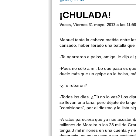
@elnegrito_63
¡CHULADA!
Voces, Viernes 31 mayo, 2013 a las 11:5
Manuel tenía la cabeza metida entre la
cansado, haber librado una batalla que 
-Te agarraron a palos, amigo, le dijo el 
-Pues no sólo a mí. Lo que pasa es qu
duele más que un golpe en la bolsa, m
-¿Te robaron?
-Todos los días. ¿Tú no lo ves? Los dip
se llevan una lana, pero déjate de la qu
“comisiones”, por el diezmo y la lista s
-A ratos pareciera que ya nos acostumb
millones de Moreira o los 23 mil de Gr
tenga 3 mil millones en una cuenta y ne
desgracia, no se ve vaya a ser castigad