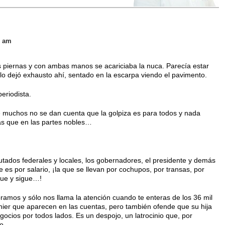
8 am
s piernas y con ambas manos se acariciaba la nuca. Parecía estar
lo dejó exhausto ahí, sentado en la escarpa viendo el pavimento.
periodista.
e muchos no se dan cuenta que la golpiza es para todos y nada
ás que en las partes nobles…
utados federales y locales, los gobernadores, el presidente y demás
e es por salario, ¡la que se llevan por cochupos, por transas, por
igue y sigue…!
ramos y sólo nos llama la atención cuando te enteras de los 36 mil
anier que aparecen en las cuentas, pero también ofende que su hija
gocios por todos lados. Es un despojo, un latrocinio que, por
o.