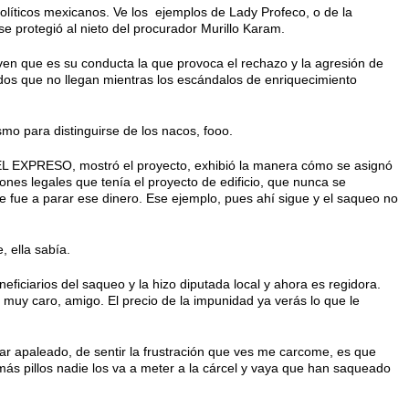
olíticos mexicanos. Ve los ejemplos de Lady Profeco, o de la
e protegió al nieto del procurador Murillo Karam.
ven que es su conducta la que provoca el rechazo y la agresión de
ados que no llegan mientras los escándalos de enriquecimiento
smo para distinguirse de los nacos, fooo.
 EL EXPRESO, mostró el proyecto, exhibió la manera cómo se asignó
iones legales que tenía el proyecto de edificio, que nunca se
e fue a parar ese dinero. Ese ejemplo, pues ahí sigue y el saqueo no
, ella sabía.
neficiarios del saqueo y la hizo diputada local y ahora es regidora.
uy caro, amigo. El precio de la impunidad ya verás lo que le
ar apaleado, de sentir la frustración que ves me carcome, es que
más pillos nadie los va a meter a la cárcel y vaya que han saqueado