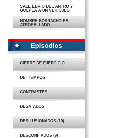
SALE EBRIO DEL ANTRO Y
GOLPEA A UN VEHÍCULO
HOMBRE BORRACHO ES
ATROPELLADO
LIBERAN A LAS INTEGRANTES
DE PUSSY RIOT
Episodios
VERIFICAN BARES DE
CAMPECHE
CIERRE DE EJERCICIO
MILLONARIA INVERSIÓN
DEMUESTRA INUTILIDAD
DE TIEMPOS
Y DIPUTADOS SE REGALAN
OTRO BONOTE
CONTRASTES
MI SEGUNDA PRINCESA
DESATADOS
LEY DE CONVIVENCIA CREA
‘PROBLEMA DE CONCIENCIA’
DESILUSIONADOS (10)
HABRÁ MAL TIEMPO LUNES Y
MARTES
DESCONFIADOS (9)
UN SISTEMA QUE SOLO