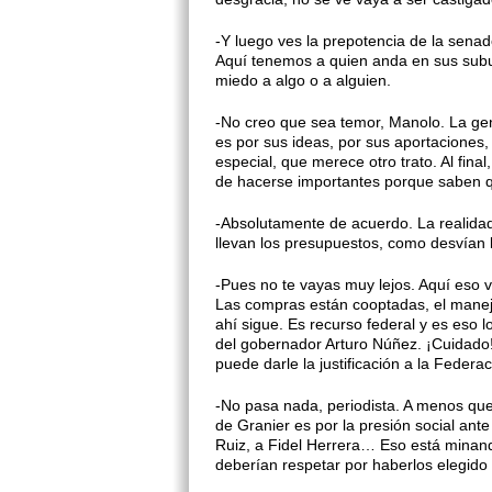
-Y luego ves la prepotencia de la senad
Aquí tenemos a quien anda en sus subur
miedo a algo o a alguien.
-No creo que sea temor, Manolo. La gen
es por sus ideas, por sus aportaciones
especial, que merece otro trato. Al fina
de hacerse importantes porque saben q
-Absolutamente de acuerdo. La realida
llevan los presupuestos, como desvían l
-Pues no te vayas muy lejos. Aquí eso 
Las compras están cooptadas, el manejo
ahí sigue. Es recurso federal y es eso l
del gobernador Arturo Núñez. ¡Cuidado
puede darle la justificación a la Federa
-No pasa nada, periodista. A menos que
de Granier es por la presión social ante
Ruiz, a Fidel Herrera… Eso está minand
deberían respetar por haberlos elegido 