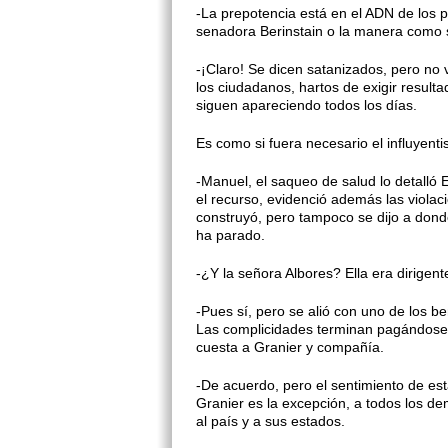
-La prepotencia está en el ADN de los p
senadora Berinstain o la manera como s
-¡Claro! Se dicen satanizados, pero no 
los ciudadanos, hartos de exigir result
siguen apareciendo todos los días.
Es como si fuera necesario el influyenti
-Manuel, el saqueo de salud lo detalló
el recurso, evidenció además las violac
construyó, pero tampoco se dijo a dond
ha parado.
-¿Y la señora Albores? Ella era dirigente
-Pues sí, pero se alió con uno de los be
Las complicidades terminan pagándose m
cuesta a Granier y compañía.
-De acuerdo, pero el sentimiento de est
Granier es la excepción, a todos los de
al país y a sus estados.