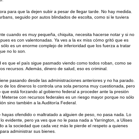
ora para que la dejen subir a pesar de llegar tarde. No hay medida.
bans, seguido por autos blindados de escolta, como si le tuviera
te cuando es muy pequeña, chiquita, necesita hacerse notar y si no
, pues es con valentonadas. Ya ves a la ex miss cómo gritó que es
l, sólo es un enorme complejo de inferioridad que los fuerza a tratar
ue no lo son.
d es que el país sigue pasmado viendo como todos roban, como se
os recursos. Además, dinero de salud, eso es criminal.
viene pasando desde las administraciones anteriores y no ha parado.
 de los dineros lo controla una sola persona muy cuestionada, pero
o que está forzando al gobierno federal a proceder ante la presión
! Meterse con recursos federales es un riesgo mayor porque no sólo
ción sino también a la Auditoría Federal.
 hayas ofendido o maltratado a alguien de peso, no pasa nada. Lo
 lo evidente, pero ya ves que no le pasa nada a Yarrington, a Ulises
o a la sociedad que cada vez más le pierde el respeto a quienes
para administrar sus bienes.