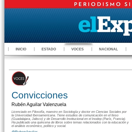
INICIO
ESTADO
VOCES
NACIONAL
Convicciones
Rubén Aguilar Valenzuela
Licenciado en Filosofía, maestro en Sociología y doctor en Ciencias Sociales por
la Universidad Iberoamericana. Tiene estudios de comunicación en el Iteso
(Guadalajara, Jalisco) y de Desarrollo Institucional en el Inodep (París, Francia).
Ha publicado una quincena de libros sobre temas relacionados con la educación y
el análisis económico, político y social.