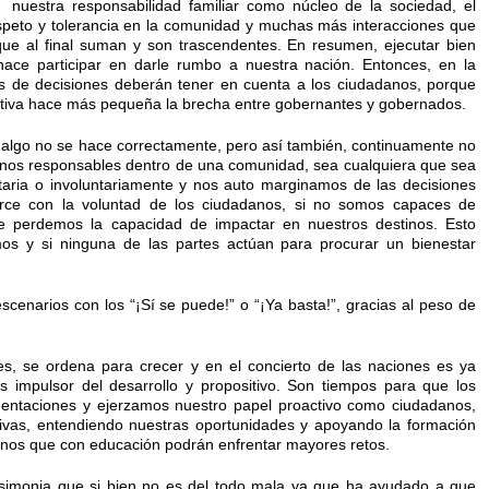
a, nuestra responsabilidad familiar como núcleo de la sociedad, el
espeto y tolerancia en la comunidad y muchas más interacciones que
que al final suman y son trascendentes. En resumen, ejecutar bien
ace participar en darle rumbo a nuestra nación. Entonces, en la
s de decisiones deberán tener en cuenta a los ciudadanos, porque
pativa hace más pequeña la brecha entre gobernantes y gobernados.
lgo no se hace correctamente, pero así también, continuamente no
nos responsables dentro de una comunidad, sea cualquiera que sea
taria o involuntariamente y nos auto marginamos de las decisiones
rce con la voluntad de los ciudadanos, si no somos capaces de
nte perdemos la capacidad de impactar en nuestros destinos. Esto
os y si ninguna de las partes actúan para procurar un bienestar
scenarios con los “¡Sí se puede!” o “¡Ya basta!”, gracias al peso de
, se ordena para crecer y en el concierto de las naciones es ya
s impulsor del desarrollo y propositivo. Son tiempos para que los
entaciones y ejerzamos nuestro papel proactivo como ciudadanos,
ativas, entendiendo nuestras oportunidades y apoyando la formación
nos que con educación podrán enfrentar mayores retos.
arsimonia que si bien no es del todo mala ya que ha ayudado a que