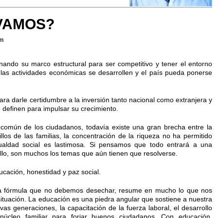
VAMOS?
pm
ndo su marco estructural para ser competitivo y tener el entorno
las actividades económicas se desarrollen y el país pueda ponerse
 darle certidumbre a la inversión tanto nacional como extranjera y
e definen para impulsar su crecimiento.
omún de los ciudadanos, todavía existe una gran brecha entre la
llos de las familias, la concentración de la riqueza no ha permitido
gualdad social es lastimosa. Si pensamos que todo entrará a una
ollo, son muchos los temas que aún tienen que resolverse.
cación, honestidad y paz social.
na fórmula que no debemos desechar, resume en mucho lo que nos
situación. La educación es una piedra angular que sostiene a nuestra
as generaciones, la capacitación de la fuerza laboral, el desarrollo
núcleo familiar para forjar buenos ciudadanos. Con educación,