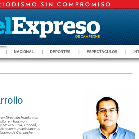
NACIONAL
DEPORTES
ESPECTÁCULOS
IN
rrollo
 en Dirección Hotelera en
ultor en Turismo y
 de México, EUA, Canadá,
nizaciones relacionadas al
de Turismo de Campeche