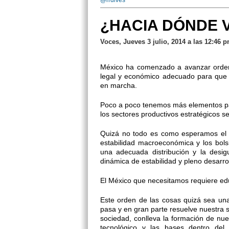
@rrdives
¿HACIA DÓNDE 
Voces, Jueves 3 julio, 2014 a las 12:46 
México ha comenzado a avanzar ordena
legal y económico adecuado para que 
en marcha.
Poco a poco tenemos más elementos para
los sectores productivos estratégicos s
Quizá no todo es como esperamos el c
estabilidad macroeconómica y los bolsi
una adecuada distribución y la desi
dinámica de estabilidad y pleno desarr
El México que necesitamos requiere edu
Este orden de las cosas quizá sea u
pasa y en gran parte resuelve nuestra 
sociedad, conlleva la formación de nuev
tecnológico y las bases dentro del 