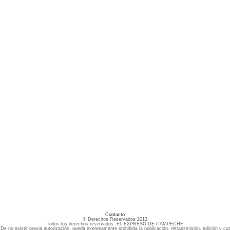
Contacto
© Derechos Reservados 2013
Todos los derechos reservados. EL EXPRESO DE CAMPECHE
e no existir previa autorización, queda expresamente prohibida la publicación, retransmisión, edición y cua