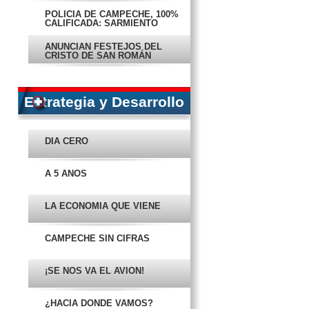
POLICÍA DE CAMPECHE, 100%
CALIFICADA: SARMIENTO
ANUNCIAN FESTEJOS DEL
CRISTO DE SAN ROMÁN
COMIENZA EL LUNES SEGUNDA
ETAPA DEL MEGADRENAJE
Estrategia y Desarrollo
INTENSA TORMENTA DEJA CAOS
EN CAMPECHE
DÍA CERO
CONFIRMAN ‘BONOTE’ A
DIPUTADOS
A 5 AÑOS
INAUGURAN ORTEGA Y AME
NUEVA AVENIDA
LA ECONOMÍA QUE VIENE
¡SALVADOS POR LA TORMENTA!
CAMPECHE SIN CIFRAS
EN PORTADA
¡SE NOS VA EL AVIÓN!
CAMPECHE, CON ARMONÍA
SOCIAL Y SEGURIDAD
¿HACIA DÓNDE VAMOS?
EN PORTADA