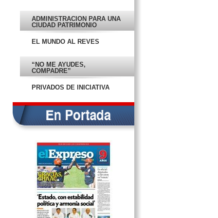
ADMINISTRACIÓN PARA UNA
POR EL CAMINO DE LA FE
CIUDAD PATRIMONIO
MUNDIAL
EL MUNDO AL REVÉS
¡EL ORGULLO DEL COLEGIO
CUMBRES!
“NO ME AYUDES,
VUELVE A CAMPECHE LA
COMPADRE”
RELIQUIA DE JUAN PABLO II
PRIVADOS DE INICIATIVA