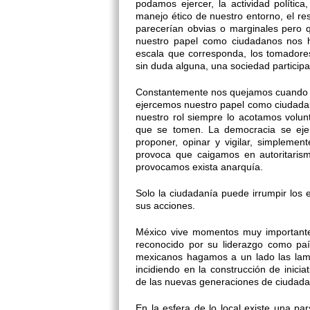
podamos ejercer, la actividad polític
manejo ético de nuestro entorno, el r
parecerían obvias o marginales pero 
nuestro papel como ciudadanos nos h
escala que corresponda, los tomadore
sin duda alguna, una sociedad partici
Constantemente nos quejamos cuando a
ejercemos nuestro papel como ciudada
nuestro rol siempre lo acotamos volun
que se tomen. La democracia se eje
proponer, opinar y vigilar, simpleme
provoca que caigamos en autoritarism
provocamos exista anarquía.
Solo la ciudadanía puede irrumpir los e
sus acciones.
México vive momentos muy importantes
reconocido por su liderazgo como paí
mexicanos hagamos a un lado las lam
incidiendo en la construcción de inici
de las nuevas generaciones de ciudada
En la esfera de lo local existe una p