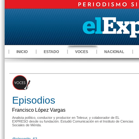
INICIO
ESTADO
VOCES
NACIONAL
Episodios
Francisco López Vargas
Analista político, conductor y productor en Telesur, y colaborador de EL
EXPRESO desde su fundación. Estudió Comunicación en el Instituto de Ciencias
Sociales de Mérida.