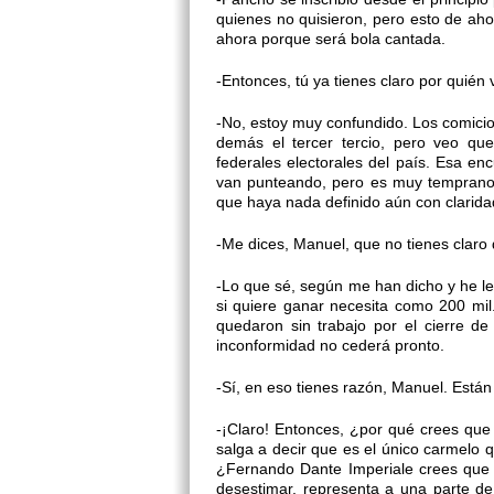
quienes no quisieron, pero esto de aho
ahora porque será bola cantada.
-Entonces, tú ya tienes claro por quién
-No, estoy muy confundido. Los comicios 
demás el tercer tercio, pero veo qu
federales electorales del país. Esa 
van punteando, pero es muy temprano p
que haya nada definido aún con clarida
-Me dices, Manuel, que no tienes claro
-Lo que sé, según me han dicho y he le
si quiere ganar necesita como 200 mi
quedaron sin trabajo por el cierre d
inconformidad no cederá pronto.
-Sí, en eso tienes razón, Manuel. Están
-¡Claro! Entonces, ¿por qué crees qu
salga a decir que es el único carmelo 
¿Fernando Dante Imperiale crees que 
desestimar, representa a una parte de 