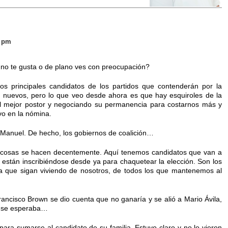
2 pm
 no te gusta o de plano ves con preocupación?
 los principales candidatos de los partidos que contenderán por la
os nuevos, pero lo que veo desde ahora es que hay esquiroles de la
l mejor postor y negociando su permanencia para costarnos más y
vo en la nómina.
 Manuel. De hecho, los gobiernos de coalición…
as cosas se hacen decentemente. Aquí tenemos candidatos que van a
e están inscribiéndose desde ya para chaquetear la elección. Son los
ra que sigan viviendo de nosotros, de todos los que mantenemos al
ncisco Brown se dio cuenta que no ganaría y se alió a Mario Ávila,
ue se esperaba…
 para sumarse al candidato de su familia. Estuvo claro y no lo vieron