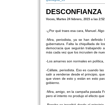
@elnegrito_63
DESCONFIANZA
Voces, Martes 24 febrero, 2015 a las 2:5
-¿Por qué traes esa cara, Manuel. Algo
-Mira, periodista, ya se han definido
gubernatura. Falta la chiquillada de l
democracia que seguirán trabajando a
más cada vez que los incrusten de nue
-Los amarres son normales en política,
-Cállate, periodista. Eso es cuando l
salir a venderse desde el principio, qu
que viven de esto y están en esto pa
gobierno.
-Mira, amigo, en la campaña pasada Fra
pero el intento no produjo el efecto q
-Pancho se inscribió desde el principio