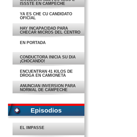
ISSSTE EN CAMPECHE
YA ES CHE CU CANDIDATO
OFICIAL
HAY INCAPACIDAD PARA
CHECAR MICROS DEL CENTRO
EN PORTADA
CONDUCTORA INICIA SU DÍA
¡CHOCANDO!
ENCUENTRAN 41 KILOS DE
DROGA EN CAMIONETA
ANUNCIAN INVERSIÓN PARA
NORMAL DE CAMPECHE
EMPRESA DE CAMPECHE GANA
TERRENO A FORÁNEOS
Episodios
CAMPECHE AVANZA EN
PROTECCIÓN A NIÑOS: UNICEF
EL IMPASSE
POSTES: UN RIESGO QUE NADIE
RESUELVE