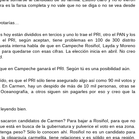
ra es la farsa completa y no vale que no se diga o no se vea desde
 votarías…
hoy están divididos en tercios y uno lo trae el PRI, otro el PAN y los
e el PRI, según aceptan, tiene problemas en 100 de 300 distrito
encuesta interna habla de que en Campeche Rosiñol, Layda y Moreno
ara quedarse con esas cifras. La elección inicia en abril. No creo
d.
 que en Campeche ganará el PRI. Según tú es una posibilidad aún.
ído, es que el PRI sólo tiene asegurado algo así como 90 mil votos y
l. En Carmen, hay un despido de más de 10 mil personas, otras se
e Oceanografía, a otros siguen sin pagarles por eso y creo que la
 leyendo bien.
e sacaron candidatos de Carmen? Para bajar a Rosiñol, para que no
que está en busca de la gubernatura y pulverice el voto en esa zona.
tenga peso? Sólo lo conocen ahí. Rosiñol no es un candidato para
la oligarquía carmelita, tiene relaciones y es sólido en esa región,