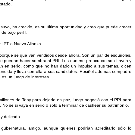
stado.
o suyo, ha crecido, es su última oportunidad y creo que puede crecer
de bajo perfil.
el PT o Nueva Alianza.
porque sé que van vendidos desde ahora. Son un par de esquiroles,
s que puedan hacer sombra al PRI. Los que me preocupan son Layda y
tan en serio, como que no han dado un impulso a sus temas, dicen
vendida y lleva con ella a sus candidatos. Rosiñol además compadre
é, es un juego de intereses…
illones de Tony para dejarlo en paz, luego negoció con el PRI para
 No sé si vaya en serio o sólo a terminar de cashear su patrimonio.
y delicado.
ubernatura, amigo, aunque quienes podrían acreditarlo sólo lo