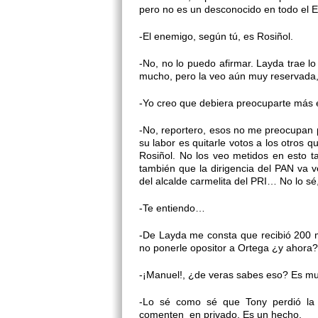
pero no es un desconocido en todo el E
-El enemigo, según tú, es Rosiñol.
-No, no lo puedo afirmar. Layda trae l
mucho, pero la veo aún muy reservada, 
-Yo creo que debiera preocuparte más 
-No, reportero, esos no me preocupan 
su labor es quitarle votos a los otro
Rosiñol. No los veo metidos en esto 
también que la dirigencia del PAN va 
del alcalde carmelita del PRI… No lo s
-Te entiendo…
-De Layda me consta que recibió 200 m
no ponerle opositor a Ortega ¿y ahora?.
-¡Manuel!, ¿de veras sabes eso? Es mu
-Lo sé como sé que Tony perdió la g
comenten en privado. Es un hecho.