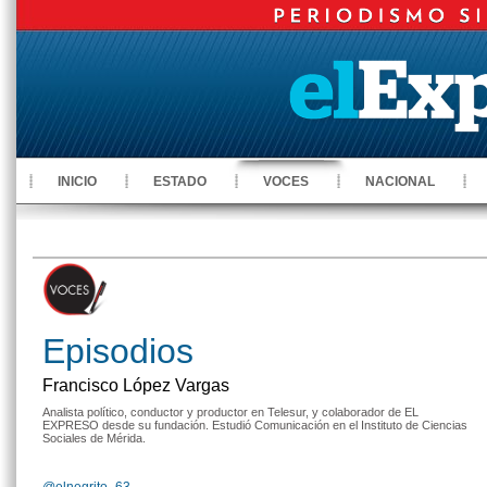
INICIO
ESTADO
VOCES
NACIONAL
Episodios
Francisco López Vargas
Analista político, conductor y productor en Telesur, y colaborador de EL
EXPRESO desde su fundación. Estudió Comunicación en el Instituto de Ciencias
Sociales de Mérida.