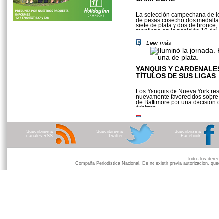
La selección campechana de l
de pesas cosechó dos medallas
siete de plata y dos de bronce,
mantiene en la posición 18 del
general de la Olimpiada Naciona
Leer más
YANQUIS Y CARDENALE
TÍTULOS DE SUS LIGAS
Los Yanquis de Nueva York res
nuevamente favorecidos sobre 
de Baltimore por una decisión 
árbitros.
Leer más
Suscribirse a
Suscribirse a
Suscribirse a
canales RSS
Twitter
Facebook
Todos los der
Compaña Periodística Nacional. De no existir previa autorización, qued