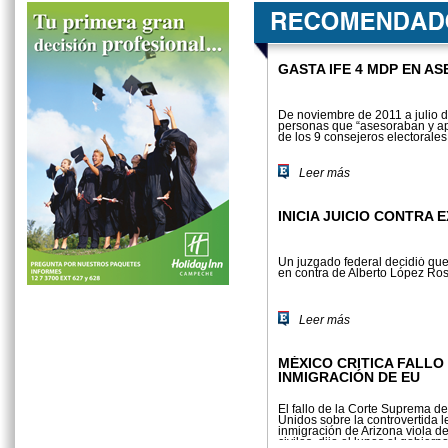
GASTA IFE 4 MDP EN A
De noviembre de 2011 a julio d
personas que “asesoraban y a
de los 9 consejeros electorales
Leer más
INICIA JUICIO CONTRA
Un juzgado federal decidió que
en contra de Alberto López Ros
Leer más
MÉXICO CRITICA FALLO
INMIGRACIÓN DE EU
El fallo de la Corte Suprema d
Unidos sobre la controvertida l
inmigración de Arizona viola d
civiles, dijo el lunes el gobier