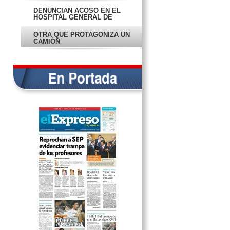
DENUNCIAN ACOSO EN EL
HOSPITAL GENERAL DE
CARMEN
OTRA QUE PROTAGONIZA UN
CAMIÓN
SE HUNDE CAMIONETA POR
MEGADRENAJE
POLICÍA DEVUELVE UNA
CARTERA
INFORME ES ANÓMALO, DICE
VATICANO
DISH TOMA SEÑAL DE AZTECA
DE MANERA ILEGAL
ENGAÑAN A VENTERA Y LE
ROBAN SEIS MIL PESOS
TRAS UN AÑO CAE LADRÓN-
VIOLADOR
DAN ULTIMÁTUM A COMUNA;
DEBE MÁS DE 126 MIL PESOS
DE RENTA
DENUNCIAN COBRO DE CUOTAS