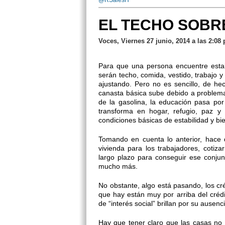
@RSalesH
EL TECHO SOBR
Voces, Viernes 27 junio, 2014 a las 2:08
Para que una persona encuentre estab
serán techo, comida, vestido, trabajo 
ajustando. Pero no es sencillo, de he
canasta básica sube debido a problema
de la gasolina, la educación pasa po
transforma en hogar, refugio, paz y
condiciones básicas de estabilidad y bie
Tomando en cuenta lo anterior, hace 
vivienda para los trabajadores, cotiz
largo plazo para conseguir ese conju
mucho más.
No obstante, algo está pasando, los cr
que hay están muy por arriba del créd
de “interés social” brillan por su ausenci
Hay que tener claro que las casas no 