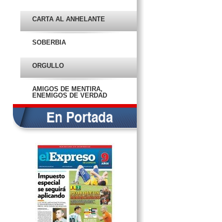
DE FE DE POLÍTICOS
CARTA AL ANHELANTE
LA POCA FE DE LOS
POLÍTICOS… Y LA MALA FE EN
LOS POLÍTICOS
SOBERBIA
EL TRAIDOR DEL CASINO
ORGULLO
¡NO A LA TENENCIA!
AMIGOS DE MENTIRA,
ENEMIGOS DE VERDAD