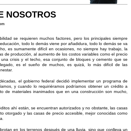
E NOSOTROS
 pm
ilidad se requieren muchos factores, pero los principales siempre
y educación, todo lo demás viene por añadidura, todo lo demás se va
cho, es sumamente difícil en ocasiones, no siempre hay trabajo, la
s de producción, al aumento de los costos variables como el precio
r una crisis y el techo, esa conjunto de bloques y cemento que se
 legado, es el sueño de muchos, es quizá, lo más difícil de las
nestar.
décadas, el gobierno federal decidió implementar un programa de
aríamos, y cuando lo requiriéramos podríamos obtener un crédito a
nto de materiales inanimados que en una construcción son mucho,
éditos ahí están, se encuentran autorizados y no obstante, las casas
ito otorgado y las casas de precio accesible, mejor conocidas como
a.
brotan en los terrenos después de una lluvia, sino que conlleva un