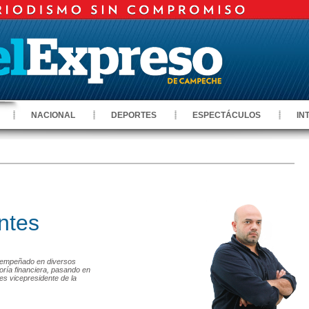
NACIONAL
DEPORTES
ESPECTÁCULOS
IN
ntes
sempeñado en diversos
ría financiera, pasando en
es vicepresidente de la