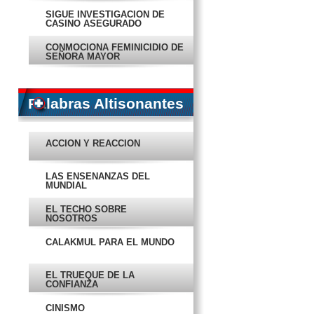
SIGUE INVESTIGACIÓN DE
CASINO ASEGURADO
CONMOCIONA FEMINICIDIO DE
SEÑORA MAYOR
OCEANOGRAFÍA, A CONCURSO
MERCANTIL
Palabras Altisonantes
ABREN FRONTERA A
MIGRANTES DE
CENTROAMÉRICA
ACCIÓN Y REACCIÓN
EN PORTADA
LAS ENSEÑANZAS DEL
DIPUTADOS FALTAN A SU
MUNDIAL
TRABAJO ¡Y COBRAN
SUELDAZO!
EL TECHO SOBRE
AMPLIARÁN LA AVENIDA
NOSOTROS
ÁLVARO OBREGÓN
CALAKMUL PARA EL MUNDO
LO ‘NAVAJEAN’ POR ROBARLE
UN CELULAR
EL TRUEQUE DE LA
‘BORRACHAZOS’ EXHIBEN LAS
CONFIANZA
FALLAS DE OPERATIVOS
CINISMO
LAMENTA EL OBISPO LA FALTA