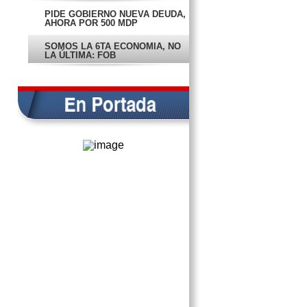
PIDE GOBIERNO NUEVA DEUDA,
AHORA POR 500 MDP
SOMOS LA 6TA ECONOMÍA, NO
LA ÚLTIMA: FOB
EN PORTADA
RINDEN PROTESTA
CONSEJEROS DE CEDH
10 OBRAS MENOS POR
RECORTE A CRÉDITO
OPACIDAD DE SSA PROVOCA
ALZA EN VIH, ACUSAN
INAUGURAN HERPETARIO PARA
CARMELITAS
SALVAN A BEBÉ DE MORIR
AHOGADA EN ARROYO
ESTALLA LAYDA CONTRA
LEGISLADORES DEL PRI
PARTIDOS DEFIENDEN TEMA DE