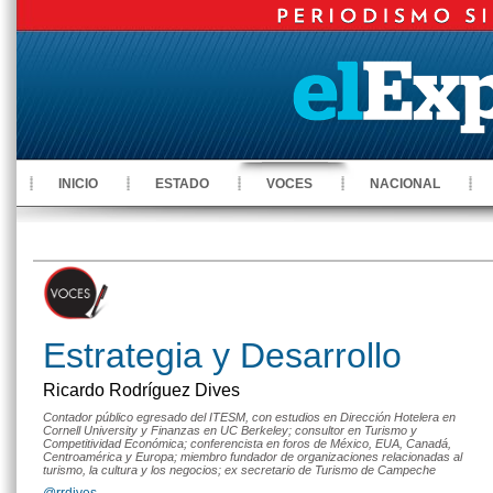
INICIO
ESTADO
VOCES
NACIONAL
Estrategia y Desarrollo
Ricardo Rodríguez Dives
Contador público egresado del ITESM, con estudios en Dirección Hotelera en
Cornell University y Finanzas en UC Berkeley; consultor en Turismo y
Competitividad Económica; conferencista en foros de México, EUA, Canadá,
Centroamérica y Europa; miembro fundador de organizaciones relacionadas al
turismo, la cultura y los negocios; ex secretario de Turismo de Campeche